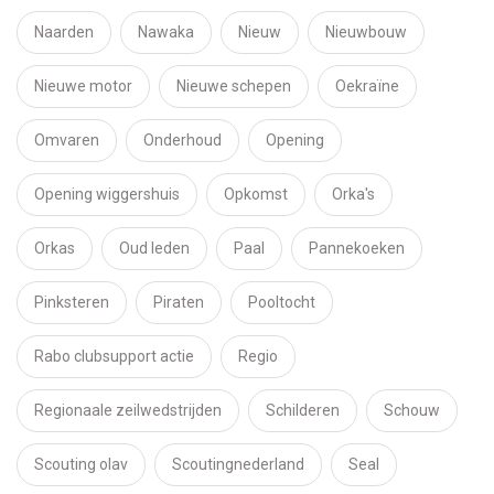
Naarden
Nawaka
Nieuw
Nieuwbouw
Nieuwe motor
Nieuwe schepen
Oekraïne
Omvaren
Onderhoud
Opening
Opening wiggershuis
Opkomst
Orka's
Orkas
Oud leden
Paal
Pannekoeken
Pinksteren
Piraten
Pooltocht
Rabo clubsupport actie
Regio
Regionaale zeilwedstrijden
Schilderen
Schouw
Scouting olav
Scoutingnederland
Seal