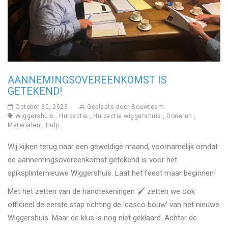
AANNEMINGSOVEREENKOMST IS
GETEKEND!
October 30, 2023
Geplaats door
Bouwteam
Wiggershuis
,
Hulpactie
,
Hulpactie wiggershuis
,
Doneren
,
Materialen
,
Hulp
Wij kijken terug naar een geweldige maand, voornamelijk omdat
de aannemingsovereenkomst getekend is voor het
spiksplinternieuwe Wiggershuis. Laat het feest maar beginnen!
Met het zetten van de handtekeningen 🖌️ zetten we ook
officieel de eerste stap richting de ‘casco bouw’ van het nieuwe
Wiggershuis. Maar de klus is nog niet geklaard. Achter de