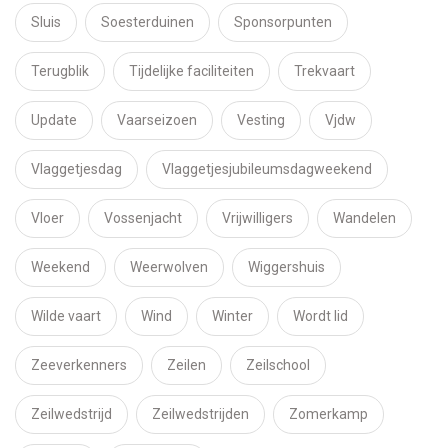
Sluis
Soesterduinen
Sponsorpunten
Terugblik
Tijdelijke faciliteiten
Trekvaart
Update
Vaarseizoen
Vesting
Vjdw
Vlaggetjesdag
Vlaggetjesjubileumsdagweekend
Vloer
Vossenjacht
Vrijwilligers
Wandelen
Weekend
Weerwolven
Wiggershuis
Wilde vaart
Wind
Winter
Wordt lid
Zeeverkenners
Zeilen
Zeilschool
Zeilwedstrijd
Zeilwedstrijden
Zomerkamp