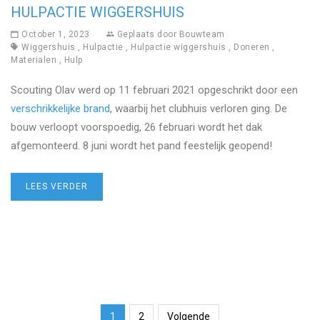
HULPACTIE WIGGERSHUIS
October 1, 2023
Geplaats door
Bouwteam
Wiggershuis
,
Hulpactie
,
Hulpactie wiggershuis
,
Doneren
,
Materialen
,
Hulp
Scouting Olav werd op 11 februari 2021 opgeschrikt door een
verschrikkelijke brand
, waarbij het clubhuis verloren ging. De
bouw verloopt voorspoedig, 26 februari wordt het dak
afgemonteerd. 8 juni wordt het pand feestelijk geopend!
LEES VERDER
1
2
Volgende