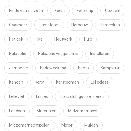
Einde vaarseizoen
Feest
Fotomap
Gezocht
Gooimeer
Hamsteren
Herbouw
Herdenken
Het dek
Hike
Houtwerk
Hulp
Hulpactie
Hulpactie wiggershuis
Installeren
Jemoeder
Kadeweekend
Kamp
Kampvuur
Kanoen
Kerst
Kerstbomen
Lelieclass
Lelievlet
Lintjes
Lions club gooise meren
Loodsen
Materialen
Midzomernacht
Midzomernachtzeilen
Motor
Muiden