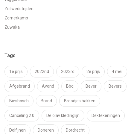
Zeilwedstrijden
Zomerkamp
Zuwaka
Tags
1e prijs
2022nd
2023rd
2e prijs
4 mei
Afgebrand
Avond
Bbq
Bever
Bevers
Biesbosch
Brand
Broodjes bakken
Canceling 2.0
De olav kledinglijn
Dektekeningen
Dolfijnen
Doneren
Dordrecht