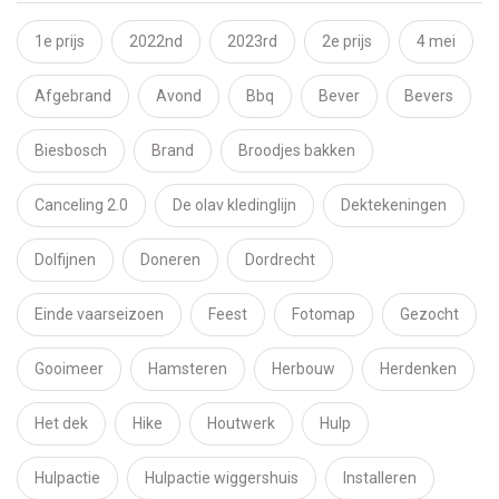
1e prijs
2022nd
2023rd
2e prijs
4 mei
Afgebrand
Avond
Bbq
Bever
Bevers
Biesbosch
Brand
Broodjes bakken
Canceling 2.0
De olav kledinglijn
Dektekeningen
Dolfijnen
Doneren
Dordrecht
Einde vaarseizoen
Feest
Fotomap
Gezocht
Gooimeer
Hamsteren
Herbouw
Herdenken
Het dek
Hike
Houtwerk
Hulp
Hulpactie
Hulpactie wiggershuis
Installeren