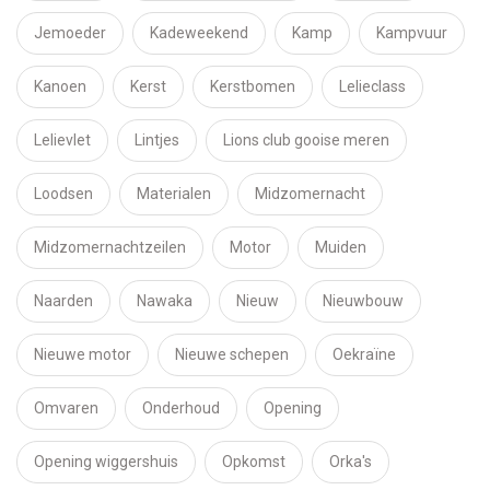
Jemoeder
Kadeweekend
Kamp
Kampvuur
Kanoen
Kerst
Kerstbomen
Lelieclass
Lelievlet
Lintjes
Lions club gooise meren
Loodsen
Materialen
Midzomernacht
Midzomernachtzeilen
Motor
Muiden
Naarden
Nawaka
Nieuw
Nieuwbouw
Nieuwe motor
Nieuwe schepen
Oekraïne
Omvaren
Onderhoud
Opening
Opening wiggershuis
Opkomst
Orka's