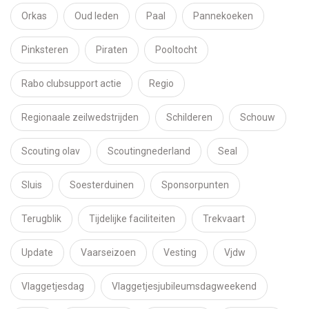
Orkas
Oud leden
Paal
Pannekoeken
Pinksteren
Piraten
Pooltocht
Rabo clubsupport actie
Regio
Regionaale zeilwedstrijden
Schilderen
Schouw
Scouting olav
Scoutingnederland
Seal
Sluis
Soesterduinen
Sponsorpunten
Terugblik
Tijdelijke faciliteiten
Trekvaart
Update
Vaarseizoen
Vesting
Vjdw
Vlaggetjesdag
Vlaggetjesjubileumsdagweekend