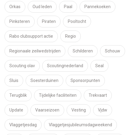
Orkas
Oud leden
Paal
Pannekoeken
Pinksteren
Piraten
Pooltocht
Rabo clubsupport actie
Regio
Regionaale zeilwedstrijden
Schilderen
Schouw
Scouting olav
Scoutingnederland
Seal
Sluis
Soesterduinen
Sponsorpunten
Terugblik
Tijdelijke faciliteiten
Trekvaart
Update
Vaarseizoen
Vesting
Vjdw
Vlaggetjesdag
Vlaggetjesjubileumsdagweekend