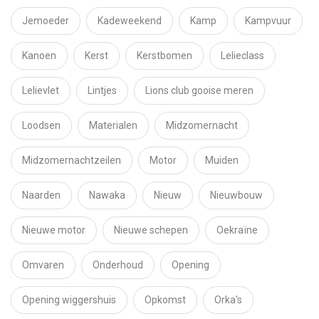
Jemoeder
Kadeweekend
Kamp
Kampvuur
Kanoen
Kerst
Kerstbomen
Lelieclass
Lelievlet
Lintjes
Lions club gooise meren
Loodsen
Materialen
Midzomernacht
Midzomernachtzeilen
Motor
Muiden
Naarden
Nawaka
Nieuw
Nieuwbouw
Nieuwe motor
Nieuwe schepen
Oekraïne
Omvaren
Onderhoud
Opening
Opening wiggershuis
Opkomst
Orka's