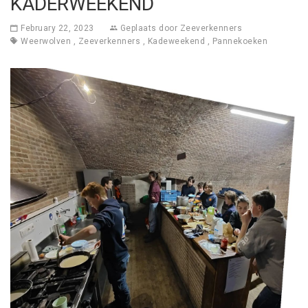
KADERWEEKEND
February 22, 2023
Geplaats door
Zeeverkenners
Weerwolven
,
Zeeverkenners
,
Kadeweekend
,
Pannekoeken