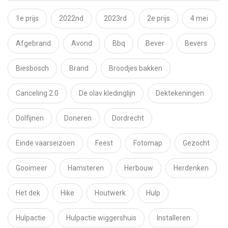
1e prijs
2022nd
2023rd
2e prijs
4 mei
Afgebrand
Avond
Bbq
Bever
Bevers
Biesbosch
Brand
Broodjes bakken
Canceling 2.0
De olav kledinglijn
Dektekeningen
Dolfijnen
Doneren
Dordrecht
Einde vaarseizoen
Feest
Fotomap
Gezocht
Gooimeer
Hamsteren
Herbouw
Herdenken
Het dek
Hike
Houtwerk
Hulp
Hulpactie
Hulpactie wiggershuis
Installeren