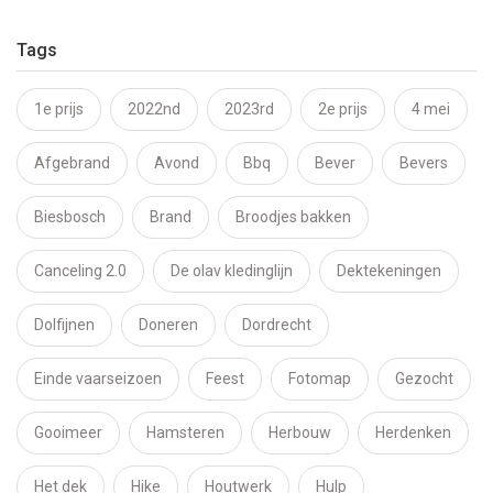
Tags
1e prijs
2022nd
2023rd
2e prijs
4 mei
Afgebrand
Avond
Bbq
Bever
Bevers
Biesbosch
Brand
Broodjes bakken
Canceling 2.0
De olav kledinglijn
Dektekeningen
Dolfijnen
Doneren
Dordrecht
Einde vaarseizoen
Feest
Fotomap
Gezocht
Gooimeer
Hamsteren
Herbouw
Herdenken
Het dek
Hike
Houtwerk
Hulp