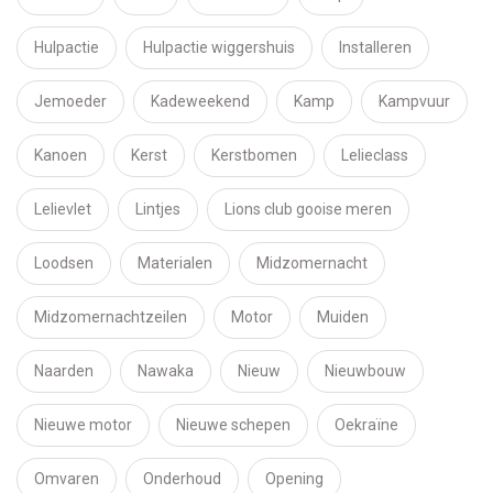
Hulpactie
Hulpactie wiggershuis
Installeren
Jemoeder
Kadeweekend
Kamp
Kampvuur
Kanoen
Kerst
Kerstbomen
Lelieclass
Lelievlet
Lintjes
Lions club gooise meren
Loodsen
Materialen
Midzomernacht
Midzomernachtzeilen
Motor
Muiden
Naarden
Nawaka
Nieuw
Nieuwbouw
Nieuwe motor
Nieuwe schepen
Oekraïne
Omvaren
Onderhoud
Opening