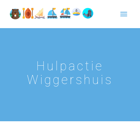
Hulpactie
Wiggershuis