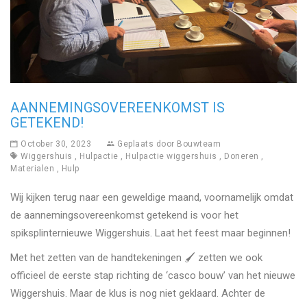
AANNEMINGSOVEREENKOMST IS
GETEKEND!
October 30, 2023
Geplaats door
Bouwteam
Wiggershuis
,
Hulpactie
,
Hulpactie wiggershuis
,
Doneren
,
Materialen
,
Hulp
Wij kijken terug naar een geweldige maand, voornamelijk omdat
de aannemingsovereenkomst getekend is voor het
spiksplinternieuwe Wiggershuis. Laat het feest maar beginnen!
Met het zetten van de handtekeningen 🖌️ zetten we ook
officieel de eerste stap richting de ‘casco bouw’ van het nieuwe
Wiggershuis. Maar de klus is nog niet geklaard. Achter de