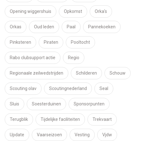
Opening wiggershuis
Opkomst
Orka's
Orkas
Oud leden
Paal
Pannekoeken
Pinksteren
Piraten
Pooltocht
Rabo clubsupport actie
Regio
Regionaale zeilwedstrijden
Schilderen
Schouw
Scouting olav
Scoutingnederland
Seal
Sluis
Soesterduinen
Sponsorpunten
Terugblik
Tijdelijke faciliteiten
Trekvaart
Update
Vaarseizoen
Vesting
Vjdw