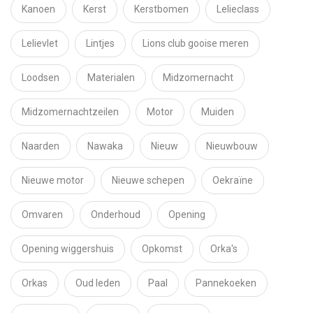
Kanoen
Kerst
Kerstbomen
Lelieclass
Lelievlet
Lintjes
Lions club gooise meren
Loodsen
Materialen
Midzomernacht
Midzomernachtzeilen
Motor
Muiden
Naarden
Nawaka
Nieuw
Nieuwbouw
Nieuwe motor
Nieuwe schepen
Oekraïne
Omvaren
Onderhoud
Opening
Opening wiggershuis
Opkomst
Orka's
Orkas
Oud leden
Paal
Pannekoeken