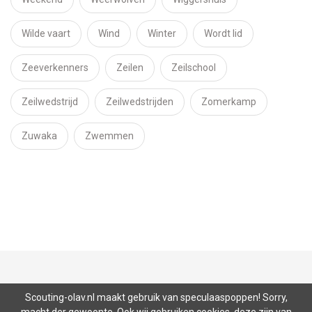
Wilde vaart
Wind
Winter
Wordt lid
Zeeverkenners
Zeilen
Zeilschool
Zeilwedstrijd
Zeilwedstrijden
Zomerkamp
Zuwaka
Zwemmen
Nieuws
Lid worden
Donateurs
Scouting-olav.nl maakt gebruik van speculaaspoppen! Sorry,
Onderkomens
SEAL
Contact