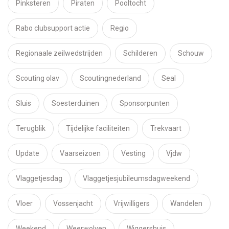
Pinksteren
Piraten
Pooltocht
Rabo clubsupport actie
Regio
Regionaale zeilwedstrijden
Schilderen
Schouw
Scouting olav
Scoutingnederland
Seal
Sluis
Soesterduinen
Sponsorpunten
Terugblik
Tijdelijke faciliteiten
Trekvaart
Update
Vaarseizoen
Vesting
Vjdw
Vlaggetjesdag
Vlaggetjesjubileumsdagweekend
Vloer
Vossenjacht
Vrijwilligers
Wandelen
Weekend
Weerwolven
Wiggershuis