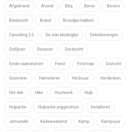
Afgebrand
Avond
Bbq
Bever
Bevers
Biesbosch
Brand
Broodjes bakken
Canceling 2.0
De olav kledinglijn
Dektekeningen
Dolfijnen
Doneren
Dordrecht
Einde vaarseizoen
Feest
Fotomap
Gezocht
Gooimeer
Hamsteren
Herbouw
Herdenken
Het dek
Hike
Houtwerk
Hulp
Hulpactie
Hulpactie wiggershuis
Installeren
Jemoeder
Kadeweekend
Kamp
Kampvuur