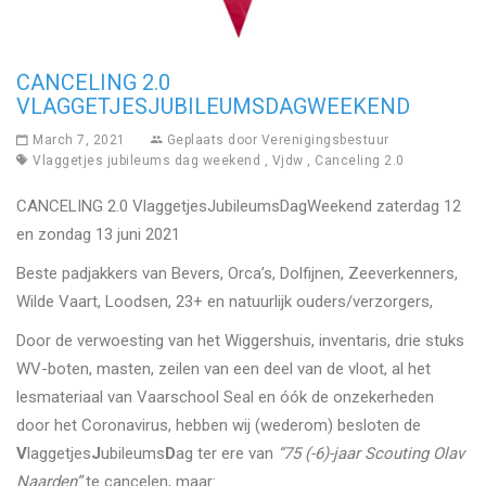
CANCELING 2.0
VLAGGETJESJUBILEUMSDAGWEEKEND
March 7, 2021
Geplaats door
Verenigingsbestuur
Vlaggetjes jubileums dag weekend
,
Vjdw
,
Canceling 2.0
CANCELING 2.0 VlaggetjesJubileumsDagWeekend zaterdag 12
en zondag 13 juni 2021
Beste padjakkers van Bevers, Orca’s, Dolfijnen, Zeeverkenners,
Wilde Vaart, Loodsen, 23+ en natuurlijk ouders/verzorgers,
Door de verwoesting van het Wiggershuis, inventaris, drie stuks
WV-boten, masten, zeilen van een deel van de vloot, al het
lesmateriaal van Vaarschool Seal en óók de onzekerheden
door het Coronavirus, hebben wij (wederom) besloten de
V
laggetjes
J
ubileums
D
ag ter ere van
“75 (-6)-jaar Scouting Olav
Naarden”
te cancelen, maar: