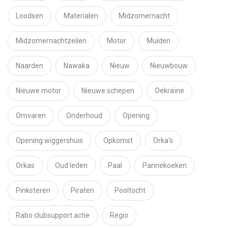
Loodsen
Materialen
Midzomernacht
Midzomernachtzeilen
Motor
Muiden
Naarden
Nawaka
Nieuw
Nieuwbouw
Nieuwe motor
Nieuwe schepen
Oekraïne
Omvaren
Onderhoud
Opening
Opening wiggershuis
Opkomst
Orka's
Orkas
Oud leden
Paal
Pannekoeken
Pinksteren
Piraten
Pooltocht
Rabo clubsupport actie
Regio