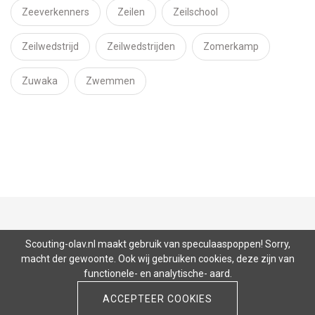
Zeeverkenners
Zeilen
Zeilschool
Zeilwedstrijd
Zeilwedstrijden
Zomerkamp
Zuwaka
Zwemmen
Nieuws
Lid worden
Donateurs
Scouting-olav.nl maakt gebruik van speculaaspoppen! Sorry,
Onderkomens
SEAL
Contact
macht der gewoonte. Ook wij gebruiken cookies, deze zijn van
functionele- en analytische- aard.
ACCEPTEER COOKIES