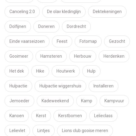
Canceling 2.0
De olav kledinglijn
Dektekeningen
Dolfijnen
Doneren
Dordrecht
Einde vaarseizoen
Feest
Fotomap
Gezocht
Gooimeer
Hamsteren
Herbouw
Herdenken
Het dek
Hike
Houtwerk
Hulp
Hulpactie
Hulpactie wiggershuis
Installeren
Jemoeder
Kadeweekend
Kamp
Kampvuur
Kanoen
Kerst
Kerstbomen
Lelieclass
Lelievlet
Lintjes
Lions club gooise meren