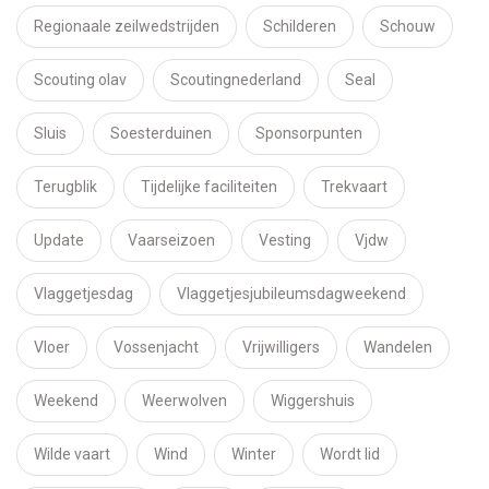
Regionaale zeilwedstrijden
Schilderen
Schouw
Scouting olav
Scoutingnederland
Seal
Sluis
Soesterduinen
Sponsorpunten
Terugblik
Tijdelijke faciliteiten
Trekvaart
Update
Vaarseizoen
Vesting
Vjdw
Vlaggetjesdag
Vlaggetjesjubileumsdagweekend
Vloer
Vossenjacht
Vrijwilligers
Wandelen
Weekend
Weerwolven
Wiggershuis
Wilde vaart
Wind
Winter
Wordt lid