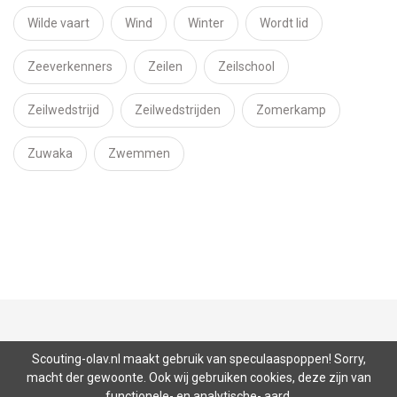
Wilde vaart
Wind
Winter
Wordt lid
Zeeverkenners
Zeilen
Zeilschool
Zeilwedstrijd
Zeilwedstrijden
Zomerkamp
Zuwaka
Zwemmen
Nieuws
Lid worden
Donateurs
Scouting-olav.nl maakt gebruik van speculaaspoppen! Sorry,
Onderkomens
SEAL
Contact
macht der gewoonte. Ook wij gebruiken cookies, deze zijn van
functionele- en analytische- aard.