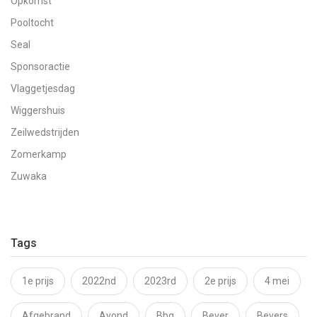
Opkomst
Pooltocht
Seal
Sponsoractie
Vlaggetjesdag
Wiggershuis
Zeilwedstrijden
Zomerkamp
Zuwaka
Tags
1e prijs
2022nd
2023rd
2e prijs
4 mei
Afgebrand
Avond
Bbq
Bever
Bevers