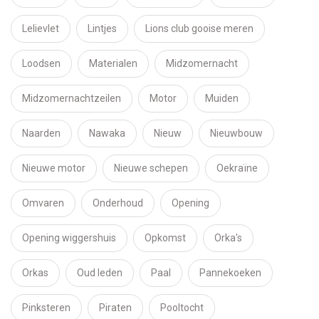
Lelievlet
Lintjes
Lions club gooise meren
Loodsen
Materialen
Midzomernacht
Midzomernachtzeilen
Motor
Muiden
Naarden
Nawaka
Nieuw
Nieuwbouw
Nieuwe motor
Nieuwe schepen
Oekraïne
Omvaren
Onderhoud
Opening
Opening wiggershuis
Opkomst
Orka's
Orkas
Oud leden
Paal
Pannekoeken
Pinksteren
Piraten
Pooltocht