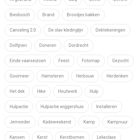
Biesbosch
Brand
Broodjes bakken
Canceling 2.0
De olav kledinglijn
Dektekeningen
Dolfijnen
Doneren
Dordrecht
Einde vaarseizoen
Feest
Fotomap
Gezocht
Gooimeer
Hamsteren
Herbouw
Herdenken
Het dek
Hike
Houtwerk
Hulp
Hulpactie
Hulpactie wiggershuis
Installeren
Jemoeder
Kadeweekend
Kamp
Kampvuur
Kanoen
Kerst
Kerstbomen
Lelieclass