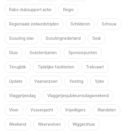
Rabo clubsupport actie
Regio
Regionaale zeilwedstrijden
Schilderen
Schouw
Scouting olav
Scoutingnederland
Seal
Sluis
Soesterduinen
Sponsorpunten
Terugblik
Tijdelijke faciliteiten
Trekvaart
Update
Vaarseizoen
Vesting
Vjdw
Vlaggetjesdag
Vlaggetjesjubileumsdagweekend
Vloer
Vossenjacht
Vrijwilligers
Wandelen
Weekend
Weerwolven
Wiggershuis