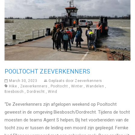
POOLTOCHT ZEEVERKENNERS
March 30, 2023
Geplaats door
Zeeverkenners
Hike
,
Zeeverkenners
,
Pooltocht
,
Winter
,
Wandelen
,
Biesbosch
,
Dordrecht
,
Wind
“De Zeeverkenners zijn afgelopen weekend op Pooltocht
geweest in de omgeving Biesbosch/Dordrecht. Tijdens de tocht
moesten de teams Agent S helpen; Bij het voorbereiden van de
tocht zou er tussen de leiding een moord zijn gepleegd. Femke