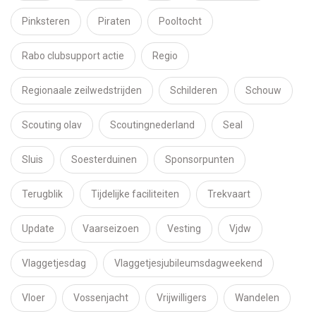
Pinksteren
Piraten
Pooltocht
Rabo clubsupport actie
Regio
Regionaale zeilwedstrijden
Schilderen
Schouw
Scouting olav
Scoutingnederland
Seal
Sluis
Soesterduinen
Sponsorpunten
Terugblik
Tijdelijke faciliteiten
Trekvaart
Update
Vaarseizoen
Vesting
Vjdw
Vlaggetjesdag
Vlaggetjesjubileumsdagweekend
Vloer
Vossenjacht
Vrijwilligers
Wandelen