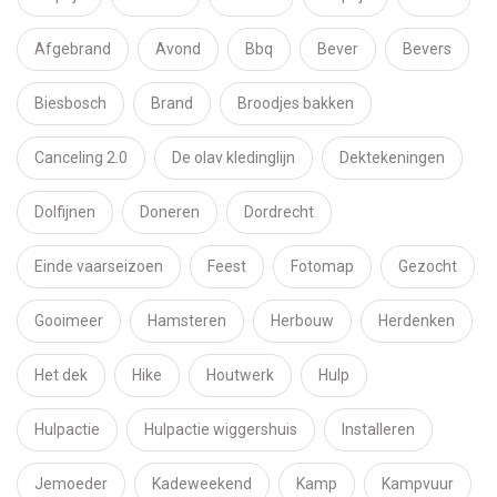
Afgebrand
Avond
Bbq
Bever
Bevers
Biesbosch
Brand
Broodjes bakken
Canceling 2.0
De olav kledinglijn
Dektekeningen
Dolfijnen
Doneren
Dordrecht
Einde vaarseizoen
Feest
Fotomap
Gezocht
Gooimeer
Hamsteren
Herbouw
Herdenken
Het dek
Hike
Houtwerk
Hulp
Hulpactie
Hulpactie wiggershuis
Installeren
Jemoeder
Kadeweekend
Kamp
Kampvuur