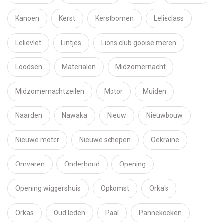
Kanoen
Kerst
Kerstbomen
Lelieclass
Lelievlet
Lintjes
Lions club gooise meren
Loodsen
Materialen
Midzomernacht
Midzomernachtzeilen
Motor
Muiden
Naarden
Nawaka
Nieuw
Nieuwbouw
Nieuwe motor
Nieuwe schepen
Oekraïne
Omvaren
Onderhoud
Opening
Opening wiggershuis
Opkomst
Orka's
Orkas
Oud leden
Paal
Pannekoeken