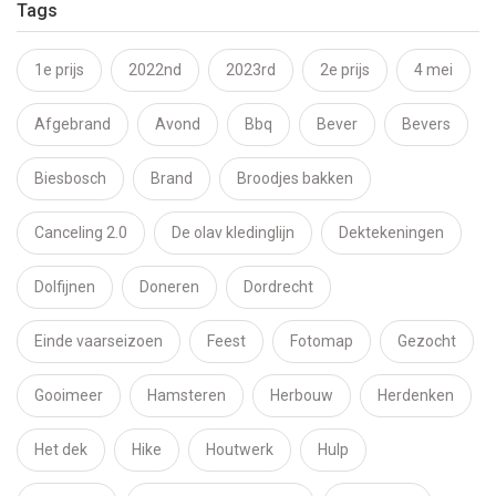
Tags
1e prijs
2022nd
2023rd
2e prijs
4 mei
Afgebrand
Avond
Bbq
Bever
Bevers
Biesbosch
Brand
Broodjes bakken
Canceling 2.0
De olav kledinglijn
Dektekeningen
Dolfijnen
Doneren
Dordrecht
Einde vaarseizoen
Feest
Fotomap
Gezocht
Gooimeer
Hamsteren
Herbouw
Herdenken
Het dek
Hike
Houtwerk
Hulp