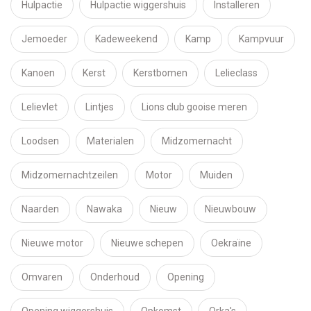
Hulpactie
Hulpactie wiggershuis
Installeren
Jemoeder
Kadeweekend
Kamp
Kampvuur
Kanoen
Kerst
Kerstbomen
Lelieclass
Lelievlet
Lintjes
Lions club gooise meren
Loodsen
Materialen
Midzomernacht
Midzomernachtzeilen
Motor
Muiden
Naarden
Nawaka
Nieuw
Nieuwbouw
Nieuwe motor
Nieuwe schepen
Oekraïne
Omvaren
Onderhoud
Opening