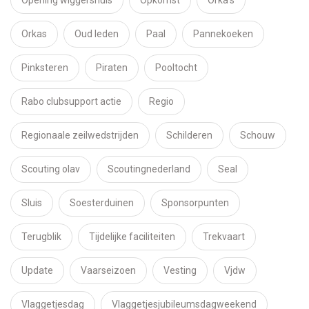
Opening wiggershuis
Opkomst
Orka's
Orkas
Oud leden
Paal
Pannekoeken
Pinksteren
Piraten
Pooltocht
Rabo clubsupport actie
Regio
Regionaale zeilwedstrijden
Schilderen
Schouw
Scouting olav
Scoutingnederland
Seal
Sluis
Soesterduinen
Sponsorpunten
Terugblik
Tijdelijke faciliteiten
Trekvaart
Update
Vaarseizoen
Vesting
Vjdw
Vlaggetjesdag
Vlaggetjesjubileumsdagweekend