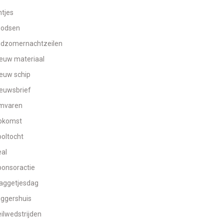
ntjes
oodsen
idzomernachtzeilen
euw materiaal
euw schip
euwsbrief
mvaren
pkomst
oltocht
al
onsoractie
aggetjesdag
ggershuis
ilwedstrijden