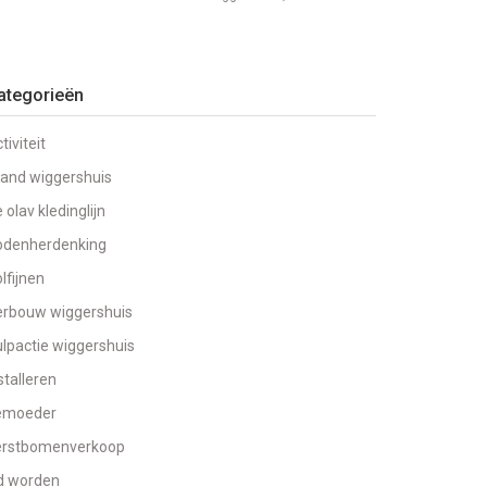
ategorieën
tiviteit
and wiggershuis
 olav kledinglijn
odenherdenking
lfijnen
erbouw wiggershuis
lpactie wiggershuis
stalleren
emoeder
erstbomenverkoop
d worden