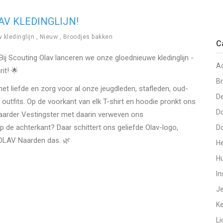
LAV KLEDINGLIJN!
 kledinglijn
,
Nieuw
,
Broodjes bakken
C
ij Scouting Olav lanceren we onze gloednieuwe kledinglijn -
Ac
rit! 🌟
Br
 liefde en zorg voor al onze jeugdleden, stafleden, oud-
De
e outfits. Op de voorkant van elk T-shirt en hoodie pronkt ons
D
Naarder Vestingster met daarin verweven ons
p de achterkant? Daar schittert ons geliefde Olav-logo,
Do
 OLAV Naarden das. 🌿
H
Hu
In
J
K
Li