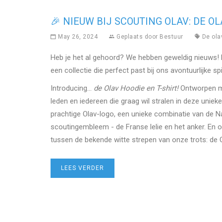
🎉 NIEUW BIJ SCOUTING OLAV: DE O
May 26, 2024
Geplaats door
Bestuur
De olav
Heb je het al gehoord? We hebben geweldig nieuws! B
een collectie die perfect past bij ons avontuurlijke spi
Introducing…
de Olav Hoodie en T-shirt!
Ontworpen met
leden en iedereen die graag wil stralen in deze uniek
prachtige Olav-logo, een unieke combinatie van de 
scoutingembleem - de Franse lelie en het anker. En o
tussen de bekende witte strepen van onze trots: de
LEES VERDER