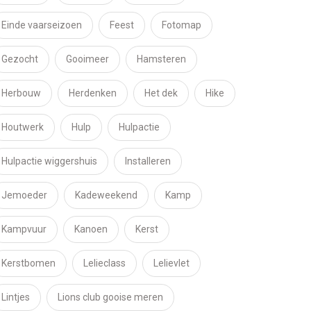
Einde vaarseizoen
Feest
Fotomap
Gezocht
Gooimeer
Hamsteren
Herbouw
Herdenken
Het dek
Hike
Houtwerk
Hulp
Hulpactie
Hulpactie wiggershuis
Installeren
Jemoeder
Kadeweekend
Kamp
Kampvuur
Kanoen
Kerst
Kerstbomen
Lelieclass
Lelievlet
Lintjes
Lions club gooise meren