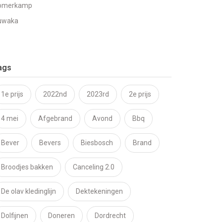
omerkamp
uwaka
ags
1e prijs
2022nd
2023rd
2e prijs
4 mei
Afgebrand
Avond
Bbq
Bever
Bevers
Biesbosch
Brand
Broodjes bakken
Canceling 2.0
De olav kledinglijn
Dektekeningen
Dolfijnen
Doneren
Dordrecht