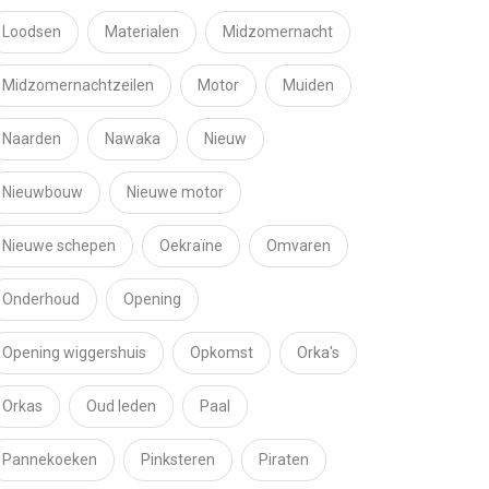
Loodsen
Materialen
Midzomernacht
Midzomernachtzeilen
Motor
Muiden
Naarden
Nawaka
Nieuw
Nieuwbouw
Nieuwe motor
Nieuwe schepen
Oekraïne
Omvaren
Onderhoud
Opening
Opening wiggershuis
Opkomst
Orka's
Orkas
Oud leden
Paal
Pannekoeken
Pinksteren
Piraten