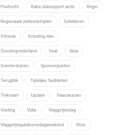
Pooltocht
Rabo clubsupport actie
Regio
Regionaale zeilwedstrijden
Schilderen
Schouw
Scouting olav
Scoutingnederland
Seal
Sluis
Soesterduinen
Sponsorpunten
Terugblik
Tijdelijke faciliteiten
Trekvaart
Update
Vaarseizoen
Vesting
Vjdw
Vlaggetjesdag
Vlaggetjesjubileumsdagweekend
Vloer