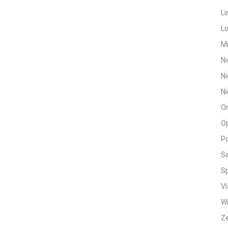
Li
L
M
Ni
Ni
Ni
O
O
Po
Se
Sp
Vl
Wi
Ze